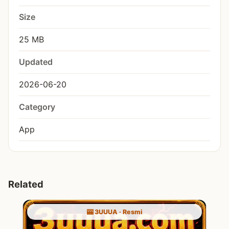
Size
25 MB
Updated
2026-06-20
Category
App
Related
🎰 3UUUA · Resmi