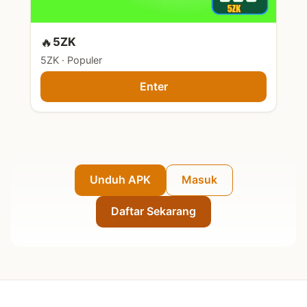
🔥
5ZK
5ZK · Populer
Enter
Unduh APK
Masuk
Daftar Sekarang