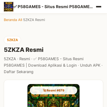
✅ P58GAMES - Situs Resmi P58GAMES | Download Aplikasi & Login
Beranda
›
All
›
5ZKZA Resmi
5ZKZA
5ZKZA Resmi
5ZKZA · Resmi · ✅ P58GAMES - Situs Resmi
P58GAMES | Download Aplikasi & Login · Unduh APK ·
Daftar Sekarang
🚀 Resmi #679