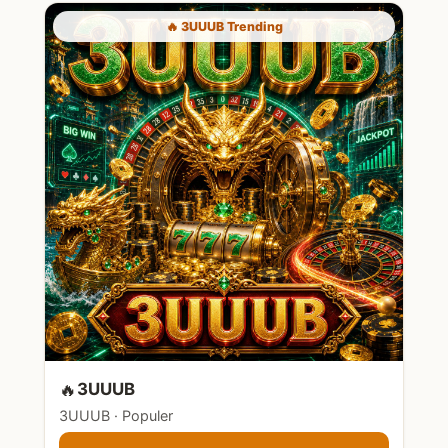
🔥 3UUUB Trending
🔥
3UUUB
3UUUB · Populer