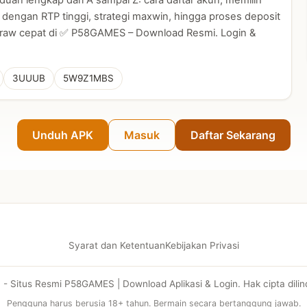
duan lengkap dari A sampai Z: cara daftar akun, memilih
 dengan RTP tinggi, strategi maxwin, hingga proses deposit
raw cepat di ✅ P58GAMES – Download Resmi. Login &
3UUUB
5W9Z1MBS
Unduh APK
Masuk
Daftar Sekarang
Syarat dan Ketentuan
Kebijakan Privasi
Situs Resmi P58GAMES | Download Aplikasi & Login. Hak cipta dili
Pengguna harus berusia 18+ tahun. Bermain secara bertanggung jawab.