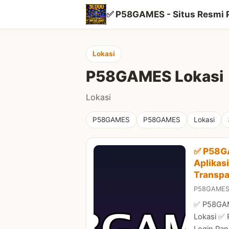
✅ P58GAMES - Situs Resmi 
Lokasi
P58GAMES Lokasi
Lokasi
P58GAMES
P58GAMES
Lokasi
✅ P58G
Aplikasi
Transpa
P58GAME
✅ P58GAM
Lokasi ✅ 