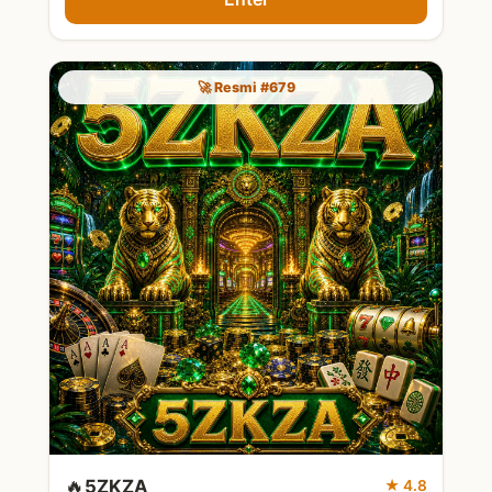
🚀 Resmi #679
🔥
5ZKZA
★ 4.8