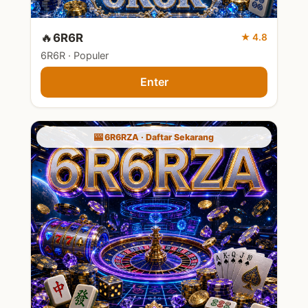
🔥
6R6R
★ 4.8
6R6R · Populer
Enter
🎰 6R6RZA · Daftar Sekarang