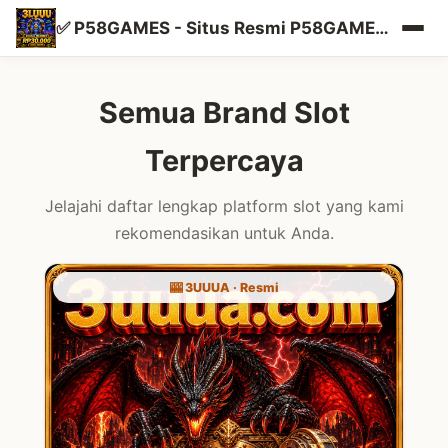
✅ P58GAMES - Situs Resmi P58GAMES | Download Aplikasi & Login
Semua Brand Slot
Terpercaya
Jelajahi daftar lengkap platform slot yang kami
rekomendasikan untuk Anda.
🎰 3UUUA · Resmi